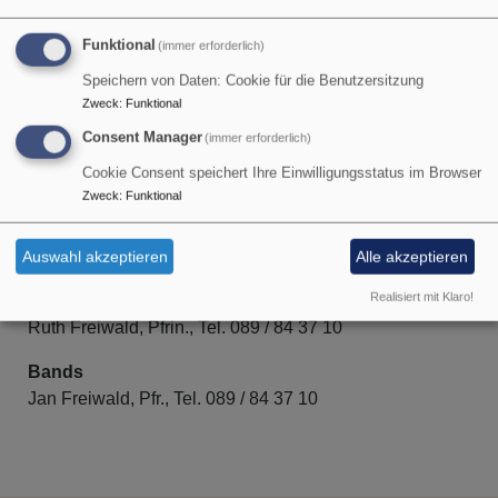
Musikalische Leitung
Funktional
(immer erforderlich)
Speichern von Daten: Cookie für die Benutzersitzung
Zweck
:
Funktional
Posaunenchor
Consent Manager
(immer erforderlich)
Dr. Klaus Gierens
Cookie Consent speichert Ihre Einwilligungsstatus im Browser
Tel.: 089 / 894 84 75
Zweck
:
Funktional
Jugendchor
Jan Freiwald, Pfr.,
Tel. 089 / 84 37 10
Auswahl akzeptieren
Alle akzeptieren
Realisiert mit Klaro!
Kinderchor
Ruth Freiwald, Pfrin.,
Tel. 089 / 84 37 10
Bands
Jan Freiwald, Pfr.,
Tel. 089 / 84 37 10