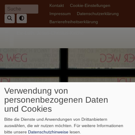
Direkt
Fußbereichsmenü
Kontakt
Cookie-Einstellungen
Suche
zum
Impressum
Datenschutzerklärung
Inhalt
Barrierefreiheitserklärung
Ev.-Luth. Jesus-Christus-Kirche
Verwendung von
personenbezogenen Daten
und Cookies
Hauptnavigation
Bitte die Dienste und Anwendungen von Drittanbietern
auswählen, die wir nutzen möchten.
Für weitere Informationen
Breadcrumb
Startseite
Gemeinde
Musikalische Leitung
bitte unsere
Datenschutzhinweise
lesen.